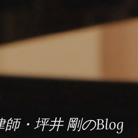
・坪井 剛のBlog 20