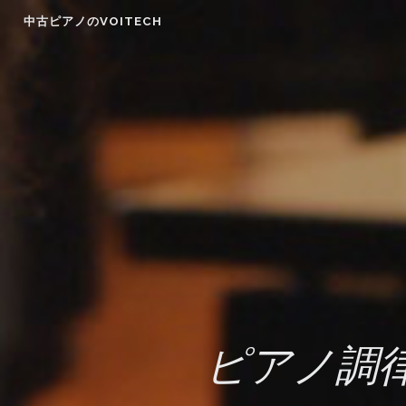
Skip
中古ピアノのVOITECH
to
content
ピアノ調律師