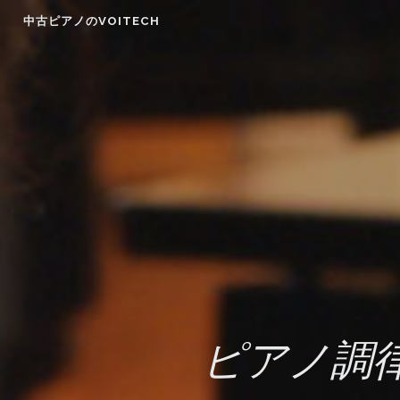
Skip
中古ピアノのVOITECH
to
content
ピアノ調律師