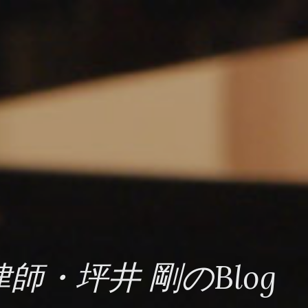
・坪井 剛のBlog 20