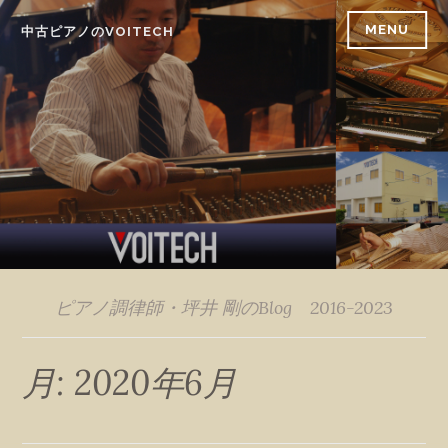
Skip
MENU
中古ピアノのVOITECH
to
content
ピアノ調律師・坪井 剛のBlog 2016-2023
月:
2020年6月