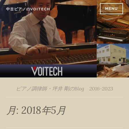
Skip
MENU
中古ピアノのVOITECH
to
content
ピアノ調律師・坪井 剛のBlog 2016-2023
月:
2018年5月