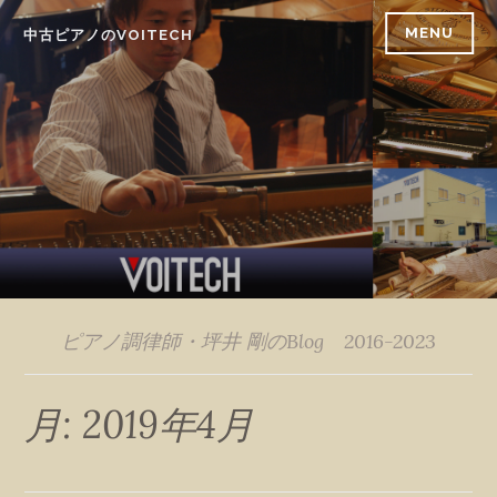
Skip
MENU
中古ピアノのVOITECH
to
content
ピアノ調律師・坪井 剛のBlog 2016-2023
月:
2019年4月