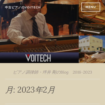
Skip
MENU
中古ピアノのVOITECH
to
content
ピアノ調律師・坪井 剛のBlog 2016-2023
月:
2023年2月