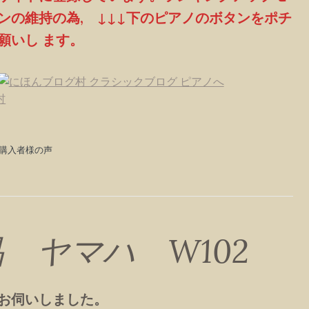
ンの維持の為, ↓↓↓下のピアノのボタンをポチ
願いし ます。
村
ピアノ購入者様の声
 ヤマハ W102
お伺いしました。