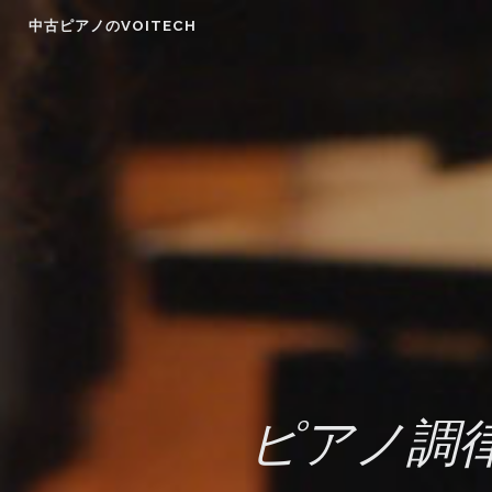
Skip
中古ピアノのVOITECH
to
content
ピアノ調律師