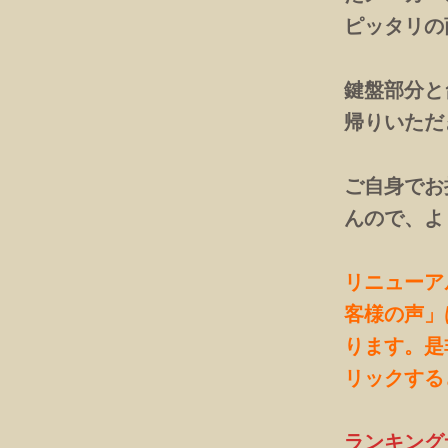
ピッタリの
鍵盤部分と
帰りいただ
ご自身でお
んので、よ
リニューア
客様の声」
ります。是
リックする
ランキング