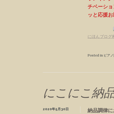
チベーショ
ッと応援お
にほんブログ
Posted in 
にこにこ納品
2020年5月30日
納品調律に