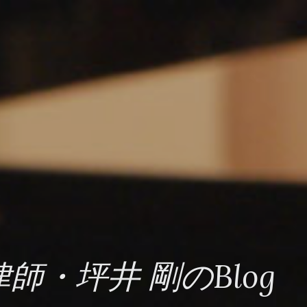
・坪井 剛のBlog 20