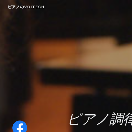
Skip
ピアノのVOITECH
to
content
ピアノ調律