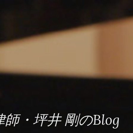
師・坪井 剛のBlog 2