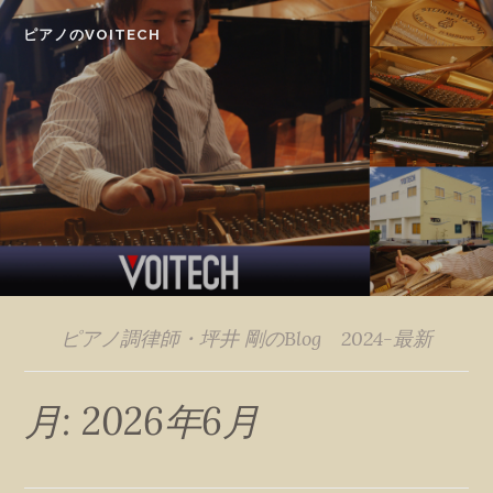
Skip
ピアノのVOITECH
to
content
ピアノ調律師・坪井 剛のBlog 2024-最新
月:
2026年6月