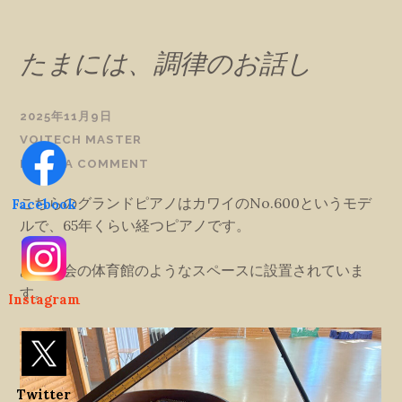
たまには、調律のお話し
2025年11月9日
VOITECH MASTER
LEAVE A COMMENT
こちらのグランドピアノはカワイのNo.600というモデ
Facebook
ルで、65年くらい経つピアノです。
ある教会の体育館のようなスペースに設置されていま
す。
Instagram
Twitter