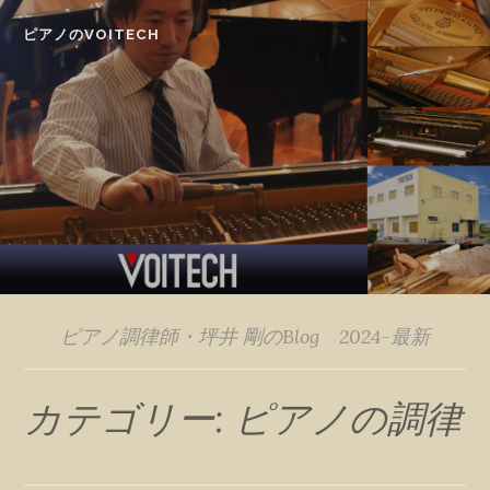
Skip
ピアノのVOITECH
to
content
ピアノ調律師・坪井 剛のBlog 2024-最新
カテゴリー:
ピアノの調律