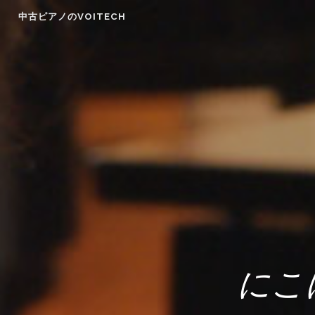
Skip
中古ピアノのVOITECH
to
content
にこ