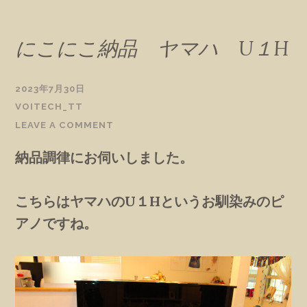
にこにこ納品 ヤマハ U１H
2023年7月30日
VOITECH_TT
LEAVE A COMMENT
納品調律にお伺いしました。
こちらはヤマハのU１Hというお馴染みのピ
アノですね。