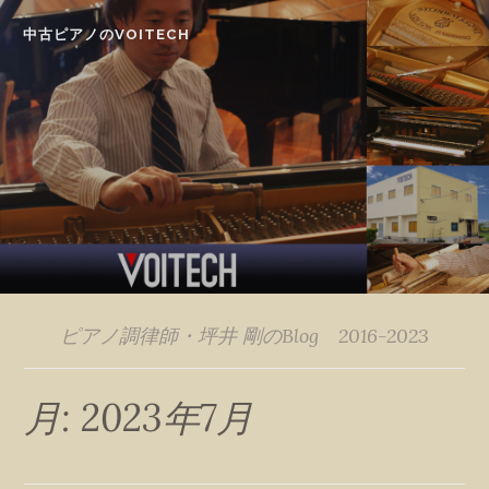
Skip
中古ピアノのVOITECH
to
content
ピアノ調律師・坪井 剛のBlog 2016-2023
月:
2023年7月