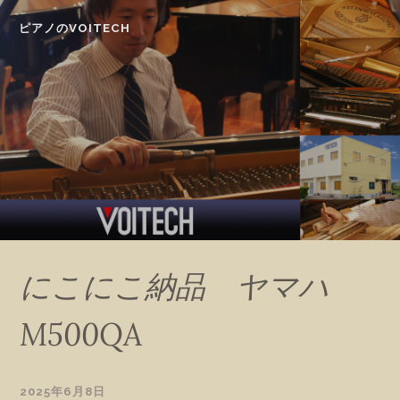
Skip
ピアノのVOITECH
to
content
にこにこ納品 ヤマハ
M500QA
2025年6月8日